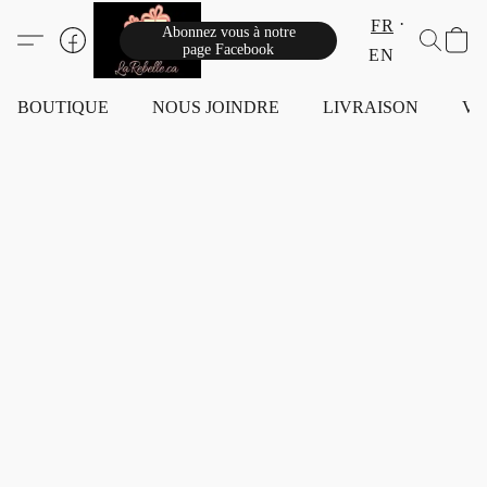
FR
Abonnez vous à notre
page Facebook
EN
BOUTIQUE
NOUS JOINDRE
LIVRAISON
VI