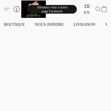
FR
Abonnez vous à notre
page Facebook
EN
BOUTIQUE
NOUS JOINDRE
LIVRAISON
VI