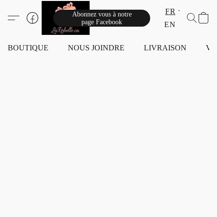
FR
Abonnez vous à notre
page Facebook
EN
BOUTIQUE
NOUS JOINDRE
LIVRAISON
VI