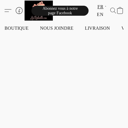
FR
Abonnez vous à notre
page Facebook
EN
BOUTIQUE
NOUS JOINDRE
LIVRAISON
VI