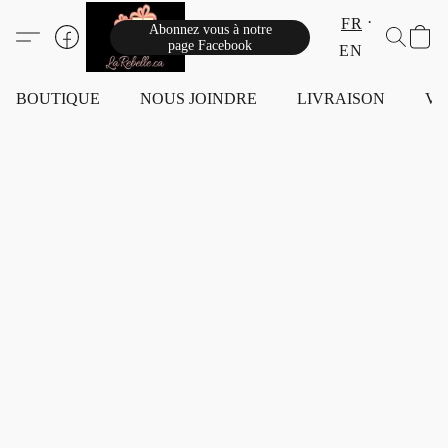
FR
Abonnez vous à notre
page Facebook
EN
BOUTIQUE
NOUS JOINDRE
LIVRAISON
VI