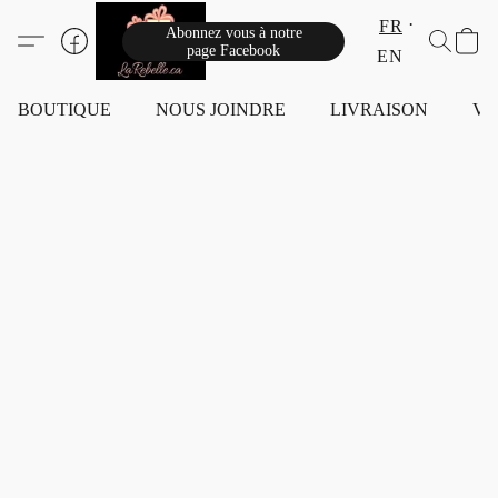
FR
Abonnez vous à notre
page Facebook
EN
BOUTIQUE
NOUS JOINDRE
LIVRAISON
VI