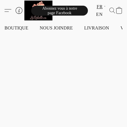
FR
Abonnez vous à notre
page Facebook
EN
BOUTIQUE
NOUS JOINDRE
LIVRAISON
VI