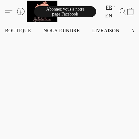
FR
Abonnez vous à notre
page Facebook
EN
BOUTIQUE
NOUS JOINDRE
LIVRAISON
VI