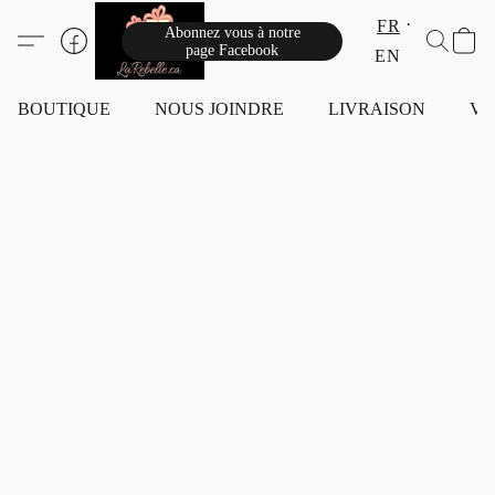
FR
Abonnez vous à notre
page Facebook
EN
BOUTIQUE
NOUS JOINDRE
LIVRAISON
VI