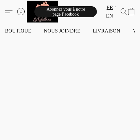
FR
Abonnez vous à notre
page Facebook
EN
BOUTIQUE
NOUS JOINDRE
LIVRAISON
VI