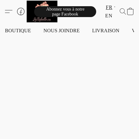
FR
Abonnez vous à notre
page Facebook
EN
BOUTIQUE
NOUS JOINDRE
LIVRAISON
VI