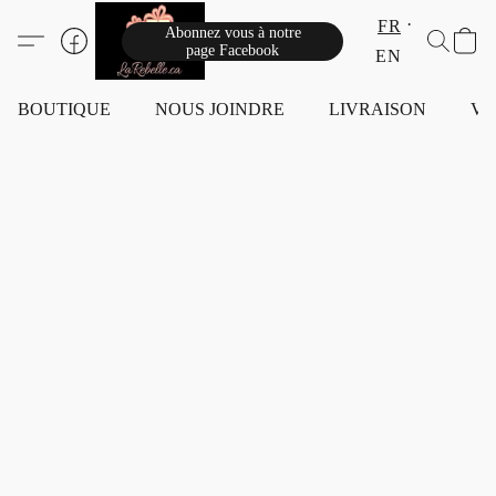
FR
Abonnez vous à notre
page Facebook
EN
BOUTIQUE
NOUS JOINDRE
LIVRAISON
VI