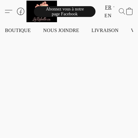
FR
Abonnez vous à notre
page Facebook
EN
BOUTIQUE
NOUS JOINDRE
LIVRAISON
VI