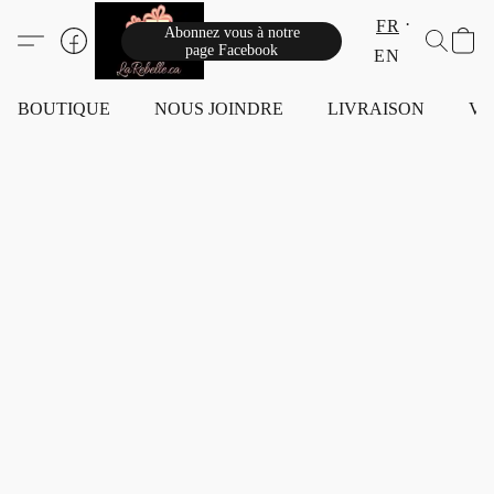
FR
Abonnez vous à notre
page Facebook
EN
BOUTIQUE
NOUS JOINDRE
LIVRAISON
VI