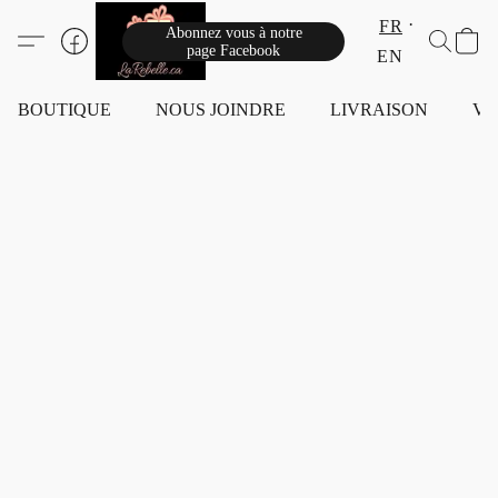
FR
Abonnez vous à notre
page Facebook
EN
BOUTIQUE
NOUS JOINDRE
LIVRAISON
VI