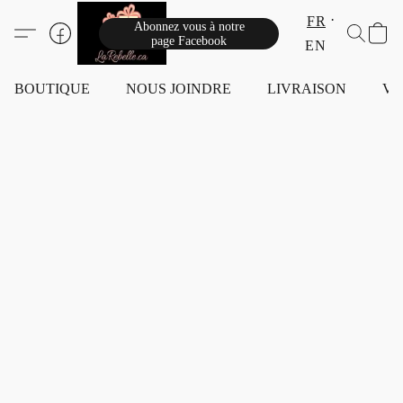
FR
Abonnez vous à notre
page Facebook
EN
BOUTIQUE
NOUS JOINDRE
LIVRAISON
VI