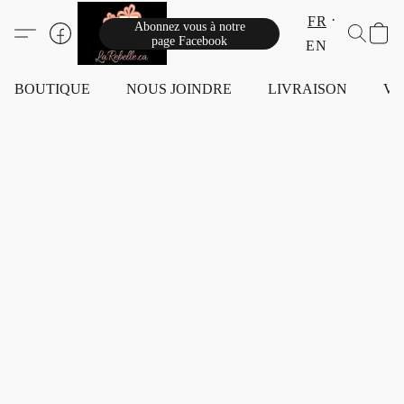
FR
Abonnez vous à notre
page Facebook
EN
BOUTIQUE
NOUS JOINDRE
LIVRAISON
VI