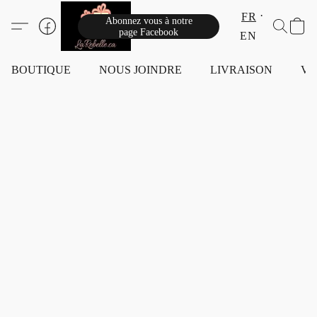
FR
Abonnez vous à notre
page Facebook
EN
BOUTIQUE
NOUS JOINDRE
LIVRAISON
VI