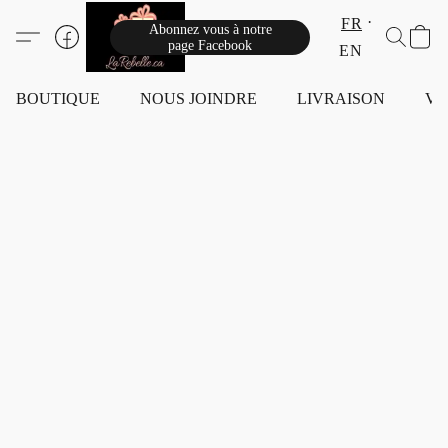
FR
Abonnez vous à notre
page Facebook
EN
BOUTIQUE
NOUS JOINDRE
LIVRAISON
VI