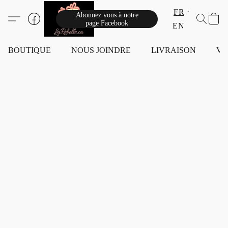
FR
Abonnez vous à notre
page Facebook
EN
BOUTIQUE
NOUS JOINDRE
LIVRAISON
VI