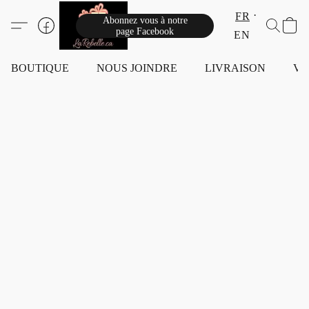
FR
Abonnez vous à notre
page Facebook
EN
BOUTIQUE
NOUS JOINDRE
LIVRAISON
VI