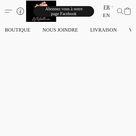
FR
Abonnez vous à notre
page Facebook
EN
BOUTIQUE
NOUS JOINDRE
LIVRAISON
VI