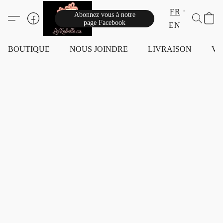
FR
Abonnez vous à notre
page Facebook
EN
BOUTIQUE
NOUS JOINDRE
LIVRAISON
VI