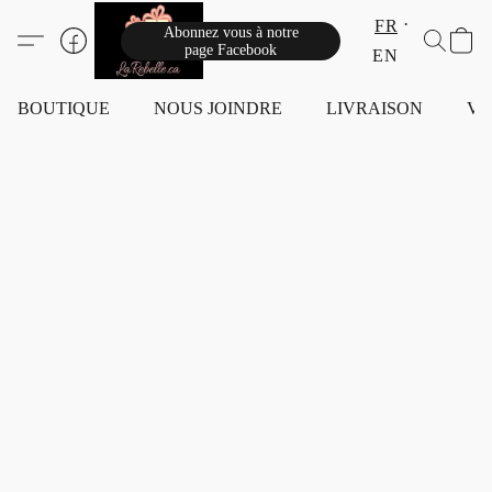
FR
Abonnez vous à notre
page Facebook
EN
BOUTIQUE
NOUS JOINDRE
LIVRAISON
VI