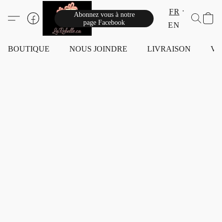
FR
Abonnez vous à notre
page Facebook
EN
BOUTIQUE
NOUS JOINDRE
LIVRAISON
VI