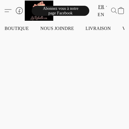
FR
Abonnez vous à notre
page Facebook
EN
BOUTIQUE
NOUS JOINDRE
LIVRAISON
VI