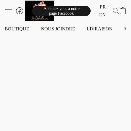
FR
Abonnez vous à notre
page Facebook
EN
BOUTIQUE
NOUS JOINDRE
LIVRAISON
VI