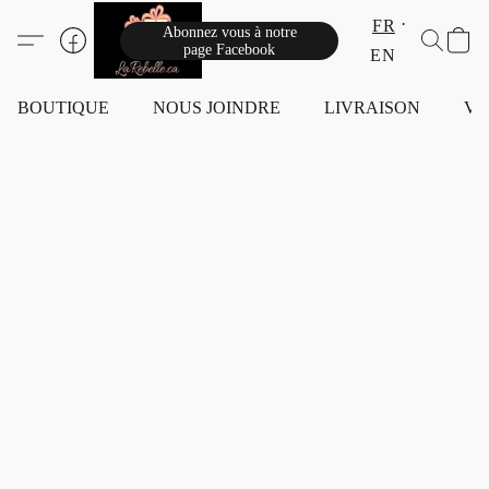
FR
Abonnez vous à notre
page Facebook
EN
BOUTIQUE
NOUS JOINDRE
LIVRAISON
VI