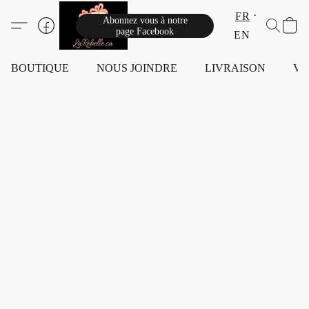
FR
Abonnez vous à notre
page Facebook
EN
BOUTIQUE
NOUS JOINDRE
LIVRAISON
VI